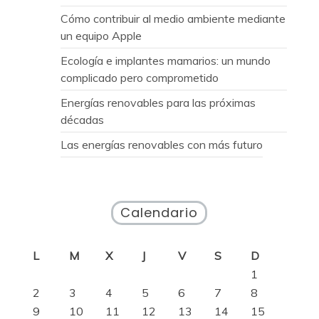
Cómo contribuir al medio ambiente mediante
un equipo Apple
Ecología e implantes mamarios: un mundo
complicado pero comprometido
Energías renovables para las próximas
décadas
Las energías renovables con más futuro
Calendario
L
M
X
J
V
S
D
1
2
3
4
5
6
7
8
9
10
11
12
13
14
15