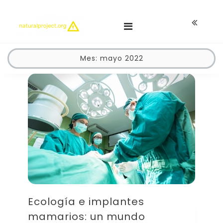
Skip
Todo lo que necesitas saber sobre energías renovables
to
content
Mes:
mayo 2022
Naturalproject.org
Ecología e implantes
mamarios: un mundo